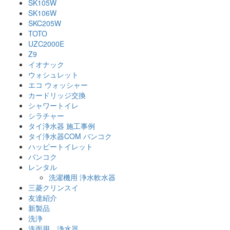
SK105W
SK106W
SKC205W
TOTO
UZC2000E
Z9
イオナック
ウォシュレット
エコ ウォッシャー
カードリッジ交換
シャワートイレ
シラチャー
タイ浄水器 施工事例
タイ浄水器COM バンコク
ハッピートイレット
バンコク
レンタル
洗濯機用 浄水軟水器
三菱クリンスイ
友達紹介
新製品
洗浄
洗面用 浄水器