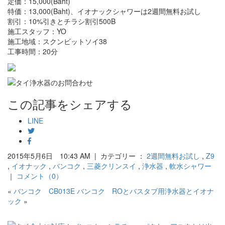
定価：15,000(Baht)
特価：13,000(Baht)、イオナックシャワーは2週間無料お試し
割引：10%引きとチラシ割引500B
施工スタッフ：YO
施工地域：スクンビットソイ38
工事時間：20分
この記事をシェアする
LINE
2015年5月6日 10:43 AM | カテゴリー ：
2週間無料お試し
,
Z9
,
イオナック
,
バンコク
,
三菱クリンスイ
,
浄水器
,
軟水シャワー
｜
コメント（0）
«
バンコク CB013E
バンコク ROとバスタブ用浄水器とイオナ
ック
»