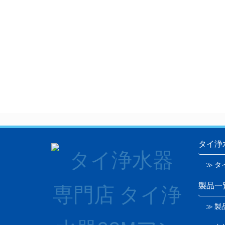
タイ浄
≫ タ
製品一
≫ 製