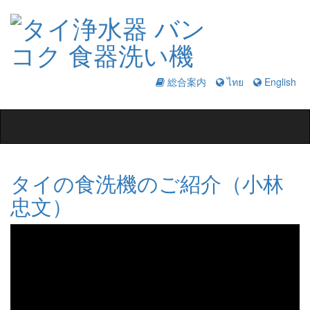
総合案内
ไทย
English
Toggle
navigation
タイの食洗機のご紹介（小林
忠文）