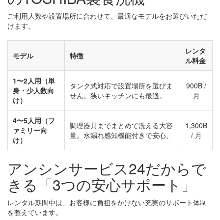
ご利用人数や設置場所に合わせて、最適なモデルをお選びいただ
けます。
レンタ
モデル
特徴
ル料金
1〜2人用（単
タンク式対応で設置場所を選びま
900B /
身・少人数向
せん。狭いキッチンにも最適。
月
け）
4〜5人用（フ
調理器具までまとめて洗える大容
1,300B
ァミリー向
量。水漏れ感知機能付きで安心。
/ 月
け）
アンシンサービス24だからで
きる「3つの安心サポート」
レンタル期間中は、お客様に負担をかけない充実のサポート体制
を整えています。