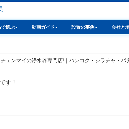
品で選ぶ
動画ガイド
設置の事例
会社と
・チェンマイの浄水器専門店!｜バンコク・シラチャ・パ
集です！