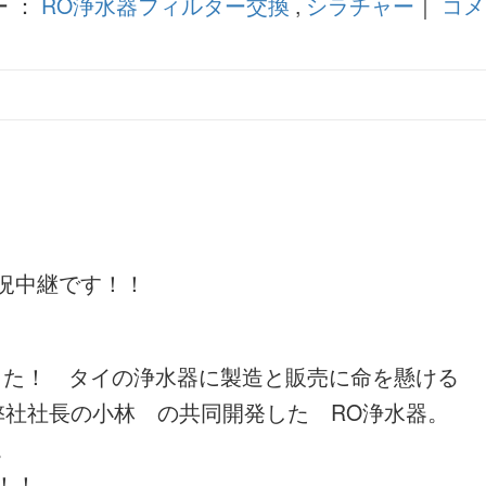
ー ：
RO浄水器フィルター交換
,
シラチャー
｜
コメ
況中継です！！
た！ タイの浄水器に製造と販売に命を懸ける
弊社社長の小林 の共同開発した RO浄水器。
。
！！