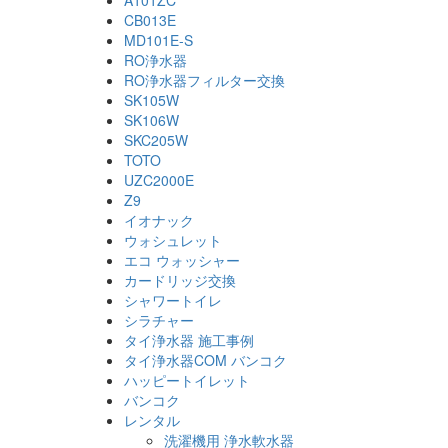
CB013E
MD101E-S
RO浄水器
RO浄水器フィルター交換
SK105W
SK106W
SKC205W
TOTO
UZC2000E
Z9
イオナック
ウォシュレット
エコ ウォッシャー
カードリッジ交換
シャワートイレ
シラチャー
タイ浄水器 施工事例
タイ浄水器COM バンコク
ハッピートイレット
バンコク
レンタル
洗濯機用 浄水軟水器