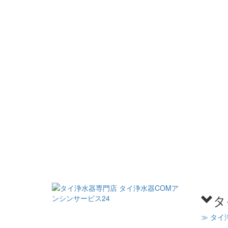
タ
≫ タイ