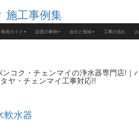
動画ガイド
設置の事例
会社と地域
工事の流れ
お
バンコク・チェンマイの浄水器専門店!｜
タヤ・チェンマイ工事対応!!
水軟水器