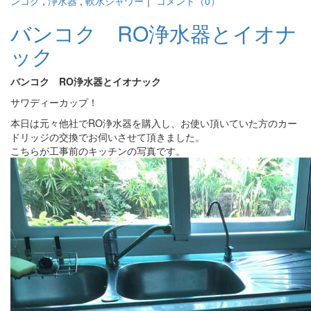
ンコク
,
浄水器
,
軟水シャワー
｜
コメント（0）
バンコク RO浄水器とイオナ
ック
バンコク RO浄水器とイオナック
サワディーカップ！
本日は元々他社でRO浄水器を購入し、お使い頂いていた方のカー
ドリッジの交換でお伺いさせて頂きました。
こちらが工事前のキッチンの写真です。