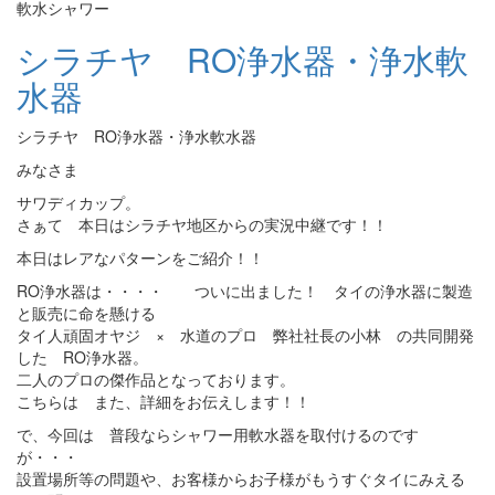
軟水シャワー
シラチヤ RO浄水器・浄水軟
水器
シラチヤ RO浄水器・浄水軟水器
みなさま
サワディカップ。
さぁて 本日はシラチヤ地区からの実況中継です！！
本日はレアなパターンをご紹介！！
RO浄水器は・・・・ ついに出ました！ タイの浄水器に製造
と販売に命を懸ける
タイ人頑固オヤジ × 水道のプロ 弊社社長の小林 の共同開発
した RO浄水器。
二人のプロの傑作品となっております。
こちらは また、詳細をお伝えします！！
で、今回は 普段ならシャワー用軟水器を取付けるのです
が・・・
設置場所等の問題や、お客様からお子様がもうすぐタイにみえる