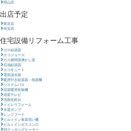
岡山店
出店予定
東京店
埼玉店
住宅設備リフォーム工事
ガス給湯器
エコジョーズ
ガス瞬間湯沸かし器
石油給湯器
エコキュート
電気温水器
暖房付き給湯器・熱源機
システムバス
浴室暖房乾燥機
浴室テレビ
洗面化粧台
トイレリフォーム
水道ポンプ
レンジフード
ビルトイン食器洗い機
ビルトインガスコンロ
IHクッキングヒーター