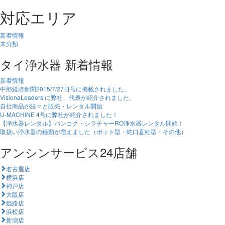
対応エリア
新着情報
未分類
タイ浄水器 新着情報
新着情報
中部経済新聞2015/7/27日号に掲載されました。
VisionaLeaders に弊社、代表が紹介されました。
自社商品が続々と販売・レンタル開始
U-MACHINE 4号に弊社が紹介されました！
【浄水器レンタル】バンコク・シラチャーRO浄水器レンタル開始！
取扱い浄水器の種類が増えました（ポット型・蛇口直結型・その他）
アンシンサービス24店舗
名古屋店
横浜店
神戸店
大阪店
姫路店
浜松店
新潟店