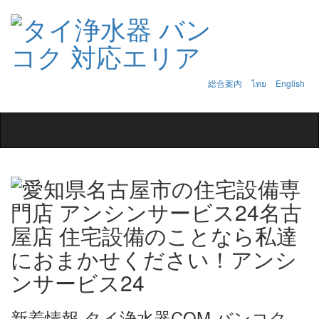
総合案内
ไทย
English
Toggle
navigation
新着情報 タイ浄水器COM バンコク