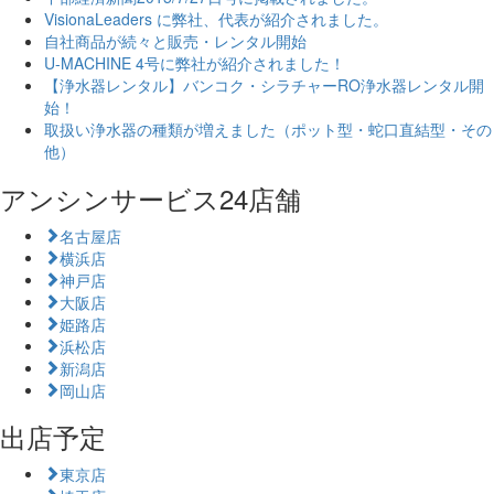
VisionaLeaders に弊社、代表が紹介されました。
自社商品が続々と販売・レンタル開始
U-MACHINE 4号に弊社が紹介されました！
【浄水器レンタル】バンコク・シラチャーRO浄水器レンタル開
始！
取扱い浄水器の種類が増えました（ポット型・蛇口直結型・その
他）
アンシンサービス24店舗
名古屋店
横浜店
神戸店
大阪店
姫路店
浜松店
新潟店
岡山店
出店予定
東京店