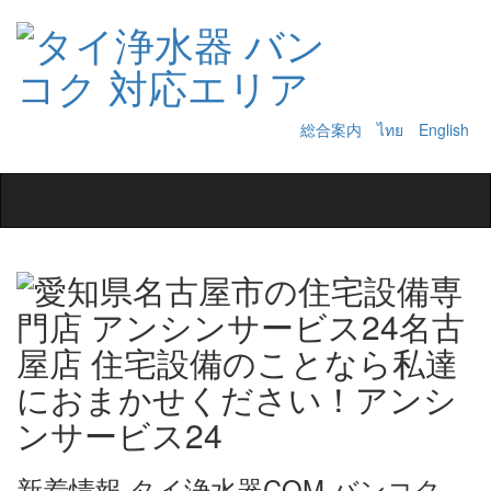
総合案内
ไทย
English
Toggle
navigation
新着情報 タイ浄水器COM バンコク